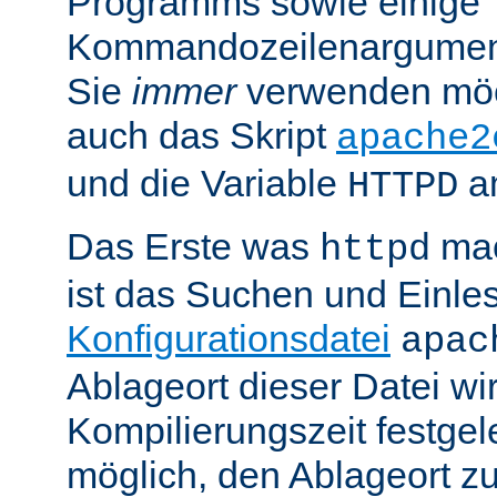
Programms sowie einige
Kommandozeilenargument
Sie
immer
verwenden möc
auch das Skript
apache2
und die Variable
am
HTTPD
Das Erste was
mac
httpd
ist das Suchen und Einle
Konfigurationsdatei
apac
Ablageort dieser Datei wi
Kompilierungszeit festgele
möglich, den Ablageort zu