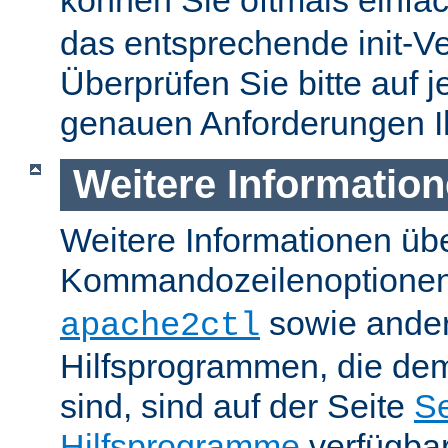
können Sie oftmals einfa
das entsprechende init-Ve
Überprüfen Sie bitte auf j
genauen Anforderungen I
Weitere Informatio
Weitere Informationen üb
Kommandozeilenoptione
sowie ande
apache2ctl
Hilfsprogrammen, die dem
sind, sind auf der Seite
Se
Hilfsprogramme
verfügbar.