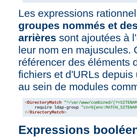
Les expressions rationne
groupes nommés et des
arrières
sont ajoutées à 
leur nom en majuscules. 
référencer des éléments 
fichiers et d'URLs depuis
au sein de modules co
<
DirectoryMatch
"^/var/www/combined/(?<SITENA
    require ldap-group 
"cn=%{env:MATCH_SITENA
</
DirectoryMatch
>
Expressions boolée