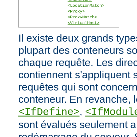
<LocationMatch>
<Proxy>
<ProxyMatch>
<VirtualHost>
Il existe deux grands typ
plupart des conteneurs s
chaque requête. Les direct
contiennent s'appliquent
requêtes qui sont concern
conteneur. En revanche, 
,
<IfDefine>
<IfModul
sont évalués seulement a
redémarrage du serveur. S