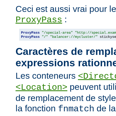
Ceci est aussi vrai pour le
:
ProxyPass
ProxyPass
"/special-area"
"http://special.exa
ProxyPass
"/"
"balancer://mycluster/"
 stickys
Caractères de rempl
expressions rationne
Les conteneurs
<Direct
peuvent util
<Location>
de remplacement de styl
la fonction
de la
fnmatch