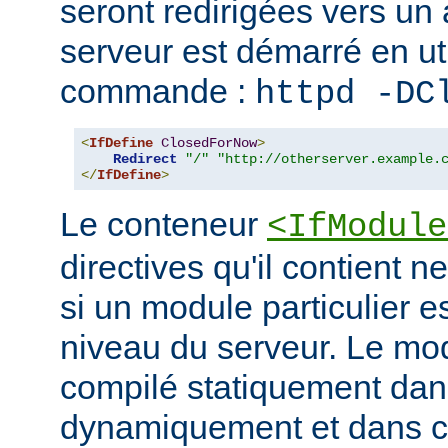
seront redirigées vers un a
serveur est démarré en uti
commande :
httpd -DC
<
IfDefine
ClosedForNow
>
Redirect
"/"
"http://otherserver.example.
</
IfDefine
>
Le conteneur
<IfModule
directives qu'il contient n
si un module particulier e
niveau du serveur. Le modu
compilé statiquement dans
dynamiquement et dans ce