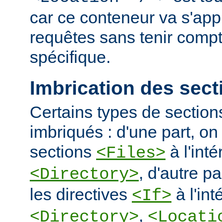
car ce conteneur va s'appl
requêtes sans tenir comp
spécifique.
Imbrication des sect
Certains types de section
imbriqués : d'une part, on 
sections
à l'int
<Files>
, d'autre pa
<Directory>
les directives
à l'int
<If>
,
<Directory>
<Locati