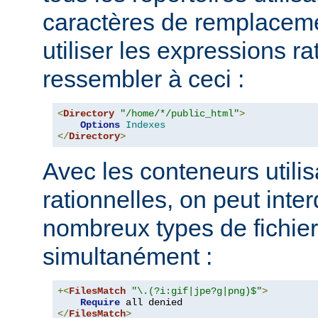
caractères de remplacem
utiliser les expressions ra
ressembler à ceci :
<
Directory
"/home/*/public_html"
>
Options
Indexes
</
Directory
>
Avec les conteneurs utili
rationnelles, on peut inter
nombreux types de fichie
simultanément :
+<
FilesMatch
"\.(?i:gif|jpe?g|png)$"
>
Require
</
FilesMatch
>