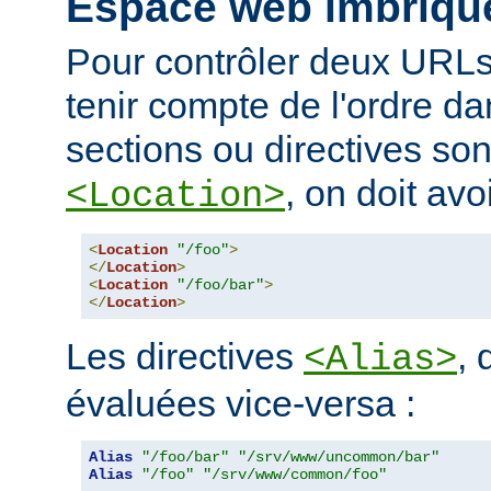
Espace web imbriqu
Pour contrôler deux URLs
tenir compte de l'ordre da
sections ou directives so
, on doit avoi
<Location>
<
Location
"/foo"
>
</
Location
>
<
Location
"/foo/bar"
>
</
Location
>
Les directives
, 
<Alias>
évaluées vice-versa :
Alias
"/foo/bar"
"/srv/www/uncommon/bar"
Alias
"/foo"
"/srv/www/common/foo"