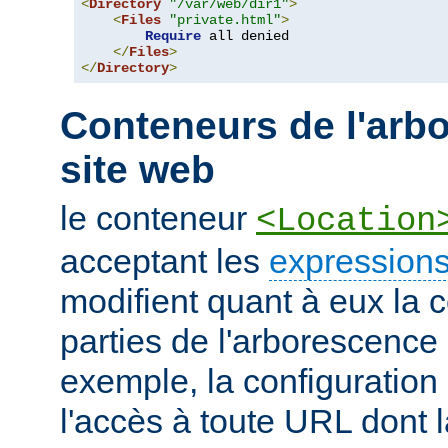
<
Directory
"/var/web/dir1"
>
<
Files
"private.html"
>
Require
 all denied

</
Files
>
</
Directory
>
Conteneurs de l'arb
site web
le conteneur
<Location
acceptant les
expressions
modifient quant à eux la c
parties de l'arborescence
exemple, la configuration 
l'accès à toute URL dont 