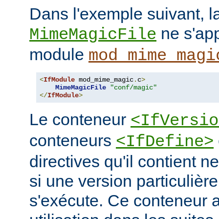
Dans l'exemple suivant, la
ne s'app
MimeMagicFile
module
mod_mime_magi
<
IfModule
 mod_mime_magic
.
c
>
MimeMagicFile
"conf/magic"
</
IfModule
>
Le conteneur
<IfVersio
conteneurs
<IfDefine>
directives qu'il contient n
si une version particulièr
s'exécute. Ce conteneur 