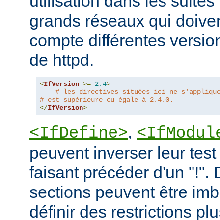
utilisation dans les suites 
grands réseaux qui doive
compte différentes version
de httpd.
<
IfVersion
>=
2.4
>
# les directives situées ici ne s'appliqu
# est supérieure ou égale à 2.4.0.
</
IfVersion
>
,
<IfDefine>
<IfModul
peuvent inverser leur test
faisant précéder d'un "!".
sections peuvent être imb
définir des restrictions p