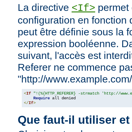
La directive
permet d
<If>
configuration en fonction 
peut être définie sous la 
expression booléenne. D
suivant, l'accès est interd
Referer ne commence pa
"http://www.example.com/
<
If
"!(%{HTTP_REFERER} -strmatch 'http://www.
Require
</
If
>
Que faut-il utiliser e