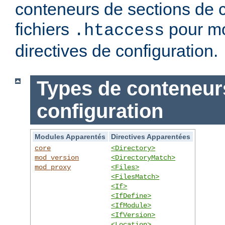
conteneurs de sections de c
fichiers
pour mo
.htaccess
directives de configuration.
Types de conteneur
configuration
Modules Apparentés
Directives Apparentées
core
<Directory>
mod_version
<DirectoryMatch>
mod_proxy
<Files>
<FilesMatch>
<If>
<IfDefine>
<IfModule>
<IfVersion>
<Location>