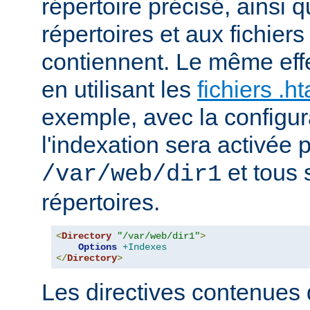
répertoire précisé, ainsi 
répertoires et aux fichier
contiennent. Le même effe
en utilisant les
fichiers .h
exemple, avec la configur
l'indexation sera activée p
et tous 
/var/web/dir1
répertoires.
<
Directory
"/var/web/dir1"
>
Options
+Indexes
</
Directory
>
Les directives contenues