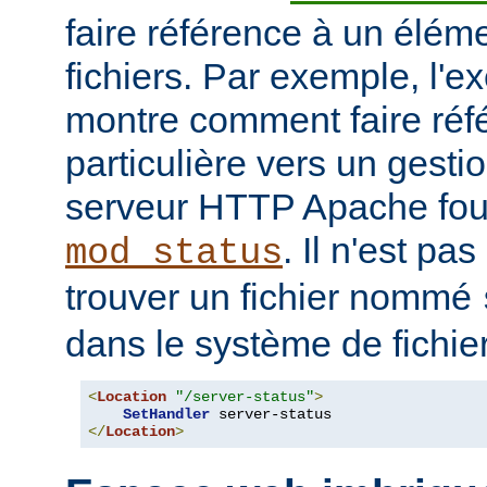
faire référence à un élé
fichiers. Par exemple, l'e
montre comment faire ré
particulière vers un gesti
serveur HTTP Apache four
. Il n'est pa
mod_status
trouver un fichier nommé
dans le système de fichie
<
Location
"/server-status"
>
SetHandler
</
Location
>