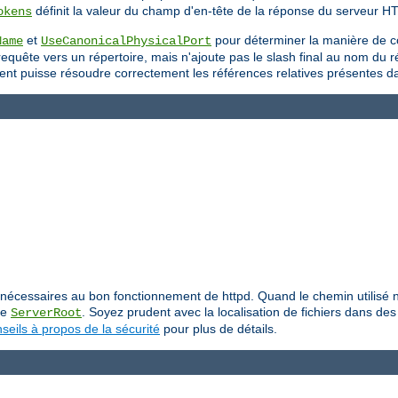
définit la valeur du champ d'en-tête de la réponse du serveur H
okens
et
pour déterminer la manière de c
Name
UseCanonicalPhysicalPort
uête vers un répertoire, mais n'ajoute pas le slash final au nom du répe
 client puisse résoudre correctement les références relatives présentes 
iers nécessaires au bon fonctionnement de httpd. Quand le chemin utilis
ive
. Soyez prudent avec la localisation de fichiers dans des 
ServerRoot
seils à propos de la sécurité
pour plus de détails.