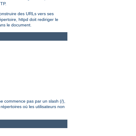
TTP.
onstruire des URLs vers ses
rtoire, httpd doit rediriger le
dans le document.
é ne commence pas par un slash (/),
répertoires où les utilisateurs non