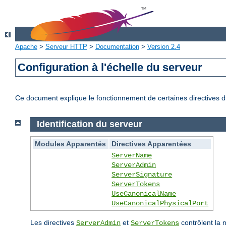
Apache
>
Serveur HTTP
>
Documentation
>
Version 2.4
Configuration à l'échelle du serveur
Ce document explique le fonctionnement de certaines directives du
Identification du serveur
Modules Apparentés
Directives Apparentées
ServerName
ServerAdmin
ServerSignature
ServerTokens
UseCanonicalName
UseCanonicalPhysicalPort
Les directives
et
contrôlent la 
ServerAdmin
ServerTokens