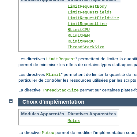
LimitRequestBody
LimitRequestFields
LimitRequestFieldsize
LimitRequestLine
RLimitCPU
RLimitMEM
RLimitNPROC
ThreadStackSize
Les directives
* permettent de limiter la quan
LimitRequest
permet de minimiser les effets de certains types d'attaques p
Les directives
* permettent de limiter la quantité de r
RLimit
particulier de contrôler les ressources utilisées par les scri
La directive
permet sur certaines plates-for
ThreadStackSize
Choix d'implémentation
Modules Apparentés
Directives Apparentées
Mutex
La directive
permet de modifier l'implémentation sous
Mutex