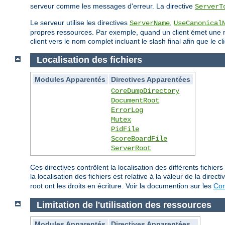
serveur comme les messages d'erreur. La directive
ServerT
Le serveur utilise les directives
,
ServerName
UseCanonical
propres ressources. Par exemple, quand un client émet une req
client vers le nom complet incluant le slash final afin que le
Localisation des fichiers
Modules Apparentés
Directives Apparentées
CoreDumpDirectory
DocumentRoot
ErrorLog
Mutex
PidFile
ScoreBoardFile
ServerRoot
Ces directives contrôlent la localisation des différents fich
la localisation des fichiers est relative à la valeur de la direct
root ont les droits en écriture. Voir la documention sur les
Con
Limitation de l'utilisation des ressources
Modules Apparentés
Directives Apparentées