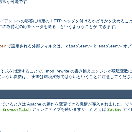
選択が可能です。
アントへの応答に特定の HTTP ヘッダを付けるかどうかを決めるこ
にのみ特定の応答ヘッダを送る、というようなことが できます。
で設定される外部フィルタは、
と
オプ
ter
disableenv=
enableenv=
式を指定することで、mod_rewrite の書き換えエンジンが環境変
.}
いない変数は、 実際は環境変数ではないということに注意してくださ
いるときは Apache の動作を変更できる機構が導入されました。で
、
ディレクティブを使いますが、たとえば
ディ
BrowserMatch
SetEnv