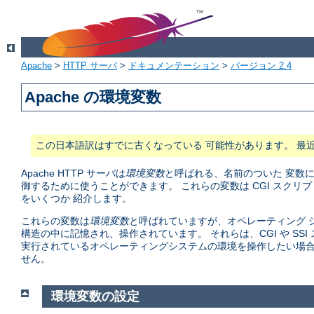
Apache
>
HTTP サーバ
>
ドキュメンテーション
>
バージョン 2.4
Apache の環境変数
この日本語訳はすでに古くなっている 可能性があります。 最
Apache HTTP サーバは
環境変数
と呼ばれる、名前のついた 変数
御するために使うことができます。 これらの変数は CGI スク
をいくつか 紹介します。
これらの変数は
環境変数
と呼ばれていますが、オペレーティング シ
構造の中に記憶され、操作されています。 それらは、CGI や S
実行されているオペレーティングシステムの環境を操作したい場合
せん。
環境変数の設定