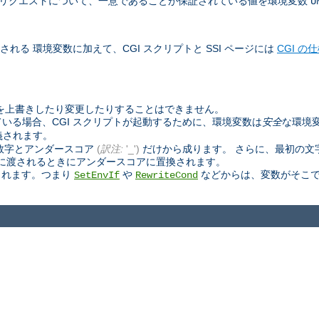
べて」のリクエストについて、一意であることが保証されている値を環境変数
U
される 環境変数に加えて、CGI スクリプトと SSI ページには
CGI の
数を上書きしたり変更したりすることはできません。
いる場合、CGI スクリプトが起動するために、環境変数は
安全
な環境
義されます。
数字とアンダースコア
(
訳注:
'_')
だけから成ります。 さらに、最初の文
ページに渡されるときにアンダースコアに置換されます。
されます。つまり
や
などからは、変数がそこで
SetEnvIf
RewriteCond