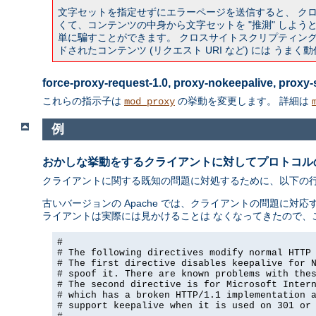
文字セットを指定せずにエラーページを送信すると、 ク
くて、コンテンツの中身から文字セットを "推測" しようとす
単に騙すことができます。 クロスサイトスクリプティング攻
ドされたコンテンツ (リクエスト URI など) には うま
force-proxy-request-1.0, proxy-nokeepalive, prox
これらの指示子は
の挙動を変更します。 詳細は
mod_proxy
例
おかしな挙動をするクライアントに対してプロトコル
クライアントに関する既知の問題に対処するために、以下の行を a
古いバージョンの Apache では、クライアントの問題に対応す
ライアントは実際には見かけることは なくなってきたので、
#

# The following directives modify normal HTTP 
# The first directive disables keepalive for N
# spoof it. There are known problems with thes
# The second directive is for Microsoft Intern
# which has a broken HTTP/1.1 implementation a
# support keepalive when it is used on 301 or 