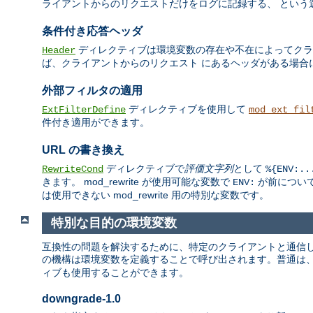
ライアントからのリクエストだけをログに記録する、 という
条件付き応答ヘッダ
ディレクティブは環境変数の存在や不在によってクライ
Header
ば、クライアントからのリクエスト にあるヘッダがある場合
外部フィルタの適用
ディレクティブを使用して
ExtFilterDefine
mod_ext_fil
件付き適用ができます。
URL の書き換え
ディレクティブで
評価文字列
として
RewriteCond
%{ENV:..
きます。 mod_rewrite が使用可能な変数で
が前について
ENV:
は使用できない mod_rewrite 用の特別な変数です。
特別な目的の環境変数
互換性の問題を解決するために、特定のクライアントと通信して
の機構は環境変数を定義することで呼び出されます。普通は
ィブも使用することができます。
downgrade-1.0