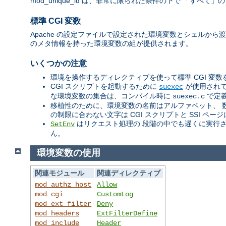
mod_unique_id は、非常に限られた条件の下で 「す
標準 CGI 変数
Apache の設定ファイルで設定された環境変数とシェルから渡
のメタ情報を持った環境変数の組が提供されます。
いくつかの注意
環境を操作するディレクティブを使って標準 CGI 変
CGI スクリプトを起動するために
が使用されて
suexec
な環境変数の集合は、コンパイル時に
で定
suexec.c
移植性のために、環境変数の名前はアルファベット、 
の制限に合わない文字は CGI スクリプトと SSI 
はリクエスト処理の 段階の中でも遅くに実行
SetEnv
ん。
環境変数の使用
関連モジュール
関連ディレクティブ
mod_authz_host
Allow
mod_cgi
CustomLog
mod_ext_filter
Deny
mod_headers
ExtFilterDefine
mod_include
Header