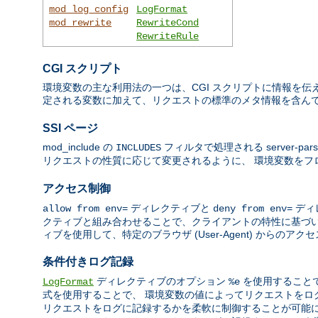
mod_log_config
LogFormat
mod_rewrite
RewriteCond
RewriteRule
CGI スクリプト
環境変数の主な利用法の一つは、CGI スクリプトに情報を伝え
定される変数に加えて、リクエストの標準のメタ情報を含んで
SSI ページ
mod_include の
フィルタで処理される server-par
INCLUDES
リクエストの性質に応じて変更されるように、 環境変数を
アクセス制御
ディレクティブと
ディ
allow from env=
deny from env=
クティブと組み合わせることで、クライアントの特性に基づい
ィブを使用して、特定のブラウザ (User-Agent) からの
条件付きログ記録
ディレクティブのオプション
を使用すること
LogFormat
%e
式を使用することで、 環境変数の値によってリクエストを
リクエストをログに記録するかを柔軟に制御することが可能