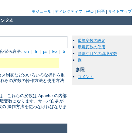
モジュール
|
ディレクティブ
|
FAQ
|
用語
|
サイトマップ
 2.4
環境変数の設定
環境変数の使用
翻訳済み言語:
en
|
fr
|
ja
|
ko
|
tr
特別な目的の環境変数
例
参照
セス制御などのいろいろな操作を制
コメント
それらの変数の操作方法と使用方法
れらの変数は Apache の内部
の環境変数になります。サーバ自身が
数の 操作方法を使わなければなりま