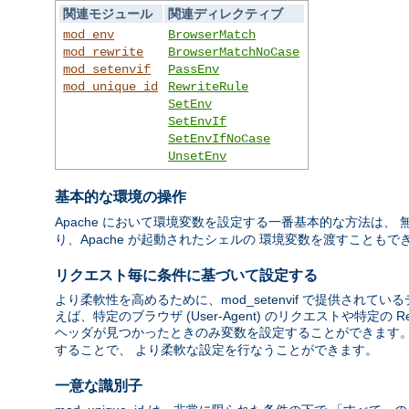
関連モジュール
関連ディレクティブ
mod_env
BrowserMatch
mod_rewrite
BrowserMatchNoCase
mod_setenvif
PassEnv
mod_unique_id
RewriteRule
SetEnv
SetEnvIf
SetEnvIfNoCase
UnsetEnv
基本的な環境の操作
Apache において環境変数を設定する一番基本的な方法は、
り、Apache が起動されたシェルの 環境変数を渡すこともで
リクエスト毎に条件に基づいて設定する
より柔軟性を高めるために、mod_setenvif で提供さ
えば、特定のブラウザ (User-Agent) のリクエストや特定の Re
ヘッダが見つかったときのみ変数を設定することができます。 mod
することで、 より柔軟な設定を行なうことができます。
一意な識別子