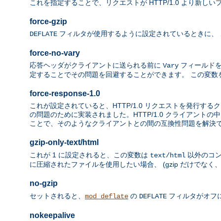
これを指定することで、リクエストが HTTP/1.0 より新しい
force-gzip
フィルタが使用するように設定されているときに、 この環
DEFLATE
force-no-vary
応答ヘッダがクライアントに送られる前に
フィールドを
Vary
定することでその問題を回避することができます。 この変数
force-response-1.0
これが設定されていると、HTTP/1.0 リクエストを発行するク
の問題のために実装されました。HTTP/1.0 クライアントの
ことで、そのようなクライアントとの間の互換性問題を解決
gzip-only-text/html
これが 1 に設定されると、この変数は
以外のコン
text/html
に圧縮されたファイルを使用したい場合、 (gzip だけでなく、"i
no-gzip
セットされると、
の
フィルタがオフ
mod_deflate
DEFLATE
nokeepalive