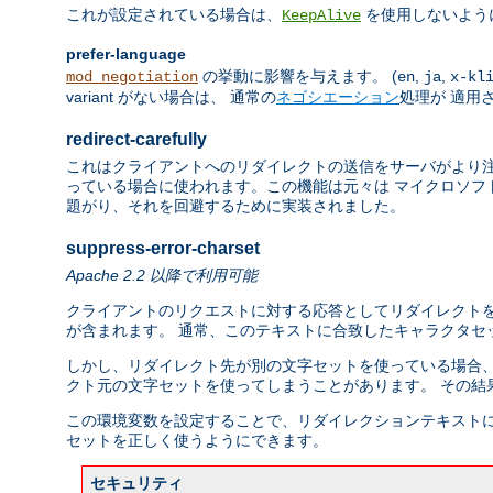
これが設定されている場合は、
を使用しないよう
KeepAlive
prefer-language
の挙動に影響を与えます。 (
,
,
mod_negotiation
en
ja
x-kl
variant がない場合は、 通常の
ネゴシエーション
処理が 適用
redirect-carefully
これはクライアントへのリダイレクトの送信をサーバがより注
っている場合に使われます。この機能は元々は マイクロソフト
題がり、それを回避するために実装されました。
suppress-error-charset
Apache 2.2 以降で利用可能
クライアントのリクエストに対する応答としてリダイレクトを
が含まれます。 通常、このテキストに合致したキャラクタセット、
しかし、リダイレクト先が別の文字セットを使っている場合、
クト元の文字セットを使ってしまうことがあります。 その結
この環境変数を設定することで、リダイレクションテキストに
セットを正しく使うようにできます。
セキュリティ