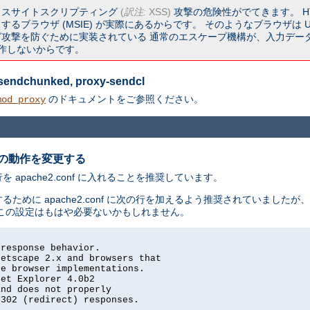
ロスサイトスクリプティング
(
訳注:
XSS)
攻撃の危険性がでてきます。 HT
るブラウザ (MSIE) が実際にあるからです。 そのようなブラウザは U
撃を防ぐために実装されている 通常のエスケープ機構が、入力データ中に
く動作しないからです。
y-sendchunked, proxy-sendcl
のドキュメントをご参照ください。
mod_proxy
の動作を変更する
pache2.conf に入れることを推奨しています。
るために apache2.conf に次の行を加えるよう推奨されていました
この設定はもはや必要ないかもしれません。
response behavior.

etscape 2.x and browsers that

e browser implementations.

et Explorer 4.0b2

nd does not properly

302 (redirect) responses.
