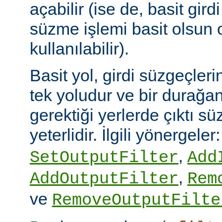
açabilir (ise de, basit gird
süzme işlemi basit olsun 
kullanılabilir).
Basit yol, girdi süzgeçler
tek yoludur ve bir durağan
gerektiği yerlerde çıktı sü
yeterlidir. İlgili yönergeler
,
SetOutputFilter
Add
,
AddOutputFilter
Rem
ve
RemoveOutputFilte