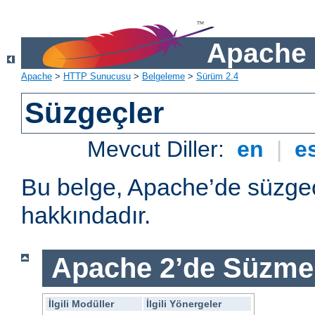
Apache 
Apache
>
HTTP Sunucusu
>
Belgeleme
>
Sürüm 2.4
Süzgeçler
Mevcut Diller:
en
|
e
Bu belge, Apache’de süzgeç
hakkındadır.
Apache 2’de Süzme 
İlgili Modüller
İlgili Yönergeler