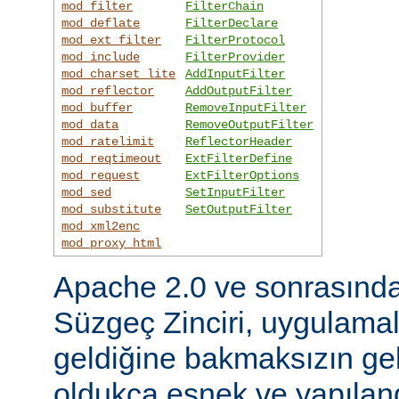
mod_filter
FilterChain
mod_deflate
FilterDeclare
mod_ext_filter
FilterProtocol
mod_include
FilterProvider
mod_charset_lite
AddInputFilter
mod_reflector
AddOutputFilter
mod_buffer
RemoveInputFilter
mod_data
RemoveOutputFilter
mod_ratelimit
ReflectorHeader
mod_reqtimeout
ExtFilterDefine
mod_request
ExtFilterOptions
mod_sed
SetInputFilter
mod_substitute
SetOutputFilter
mod_xml2enc
mod_proxy_html
Apache 2.0 ve sonrasınd
Süzgeç Zinciri, uygulama
geldiğine bakmaksızın gel
oldukça esnek ve yapılandı