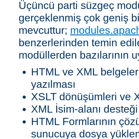
Üçüncü parti süzgeç modül
gerçeklenmiş çok geniş b
mevcuttur;
modules.apac
benzerlerinden temin edil
modüllerden bazılarının u
HTML ve XML belgeleri
yazılması
XSLT dönüşümleri ve X
XML İsim-alanı desteği
HTML Formlarının çöz
sunucuya dosya yükle