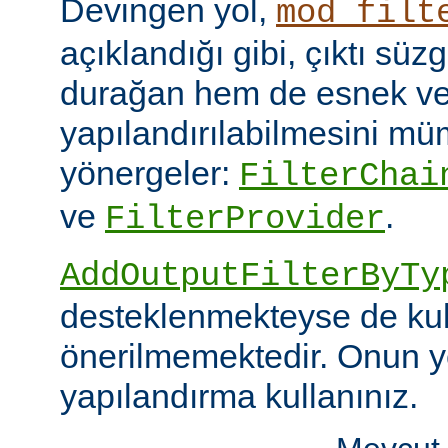
Devingen yol,
mod_filt
açıklandığı gibi, çıktı sü
durağan hem de esnek ve
yapılandırılabilmesini mümk
yönergeler:
FilterChai
ve
.
FilterProvider
AddOutputFilterByTy
desteklenmekteyse de kull
önerilmemektedir. Onun y
yapılandırma kullanınız.