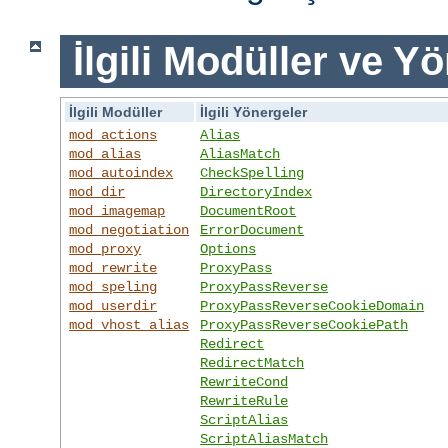
İlgili Modüller ve Y
İlgili Modüller
İlgili Yönergeler
mod_actions
Alias
mod_alias
AliasMatch
mod_autoindex
CheckSpelling
mod_dir
DirectoryIndex
mod_imagemap
DocumentRoot
mod_negotiation
ErrorDocument
mod_proxy
Options
mod_rewrite
ProxyPass
mod_speling
ProxyPassReverse
mod_userdir
ProxyPassReverseCookieDomain
mod_vhost_alias
ProxyPassReverseCookiePath
Redirect
RedirectMatch
RewriteCond
RewriteRule
ScriptAlias
ScriptAliasMatch