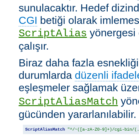
sunulacaktır. Hedef dizind
CGI
betiği olarak imlemes
yönergesi 
ScriptAlias
çalışır.
Biraz daha fazla esnekliği
durumlarda
düzenli ifadel
eşleşmeler sağlamak üz
yöne
ScriptAliasMatch
gücünden yararlanılabilir.
ScriptAliasMatch
"^/~([a-zA-Z0-9]+)/cgi-bin/(