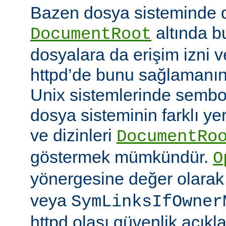
Bazen dosya sisteminde 
altında 
DocumentRoot
dosyalara da erişim izni v
httpd’de bunu sağlamanın çe
Unix sistemlerinde sembo
dosya sisteminin farklı ye
ve dizinleri
DocumentRo
göstermek mümkündür.
O
yönergesine değer olara
veya
SymLinksIfOwner
httpd olası güvenlik açıkl