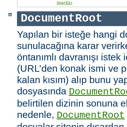
UserDir
DocumentRoot
Yapılan bir isteğe hangi 
sunulacağına karar verirk
öntanımlı davranışı istek
(URL’den konak ismi ve po
kalan kısım) alıp bunu ya
dosyasında
DocumentRo
belirtilen dizinin sonuna 
nedenle,
DocumentRoot
dosyalar sitenin dışardan