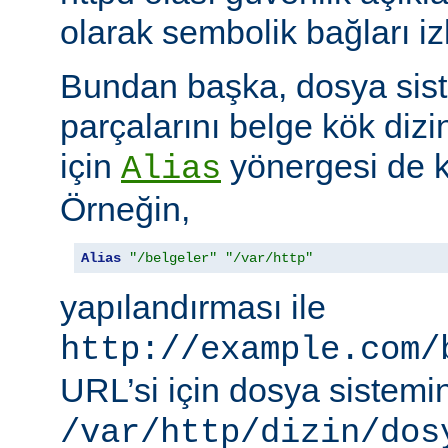
olarak sembolik bağları i
Bundan başka, dosya siste
parçalarını belge kök dizi
için
yönergesi de ku
Alias
Örneğin,
Alias
"/belgeler"
"/var/http"
yapılandırması ile
http://example.com/
URL’si için dosya sistemi
/var/http/dizin/dos