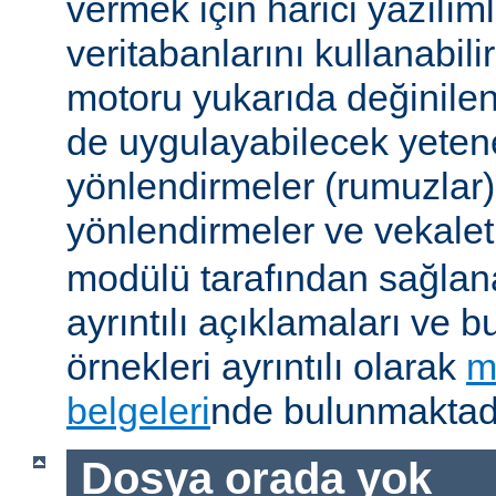
vermek için harici yazılıml
veritabanlarını kullanabil
motoru yukarıda değinile
de uygulayabilecek yetene
yönlendirmeler (rumuzlar),
yönlendirmeler ve vekale
modülü tarafından sağlan
ayrıntılı açıklamaları ve b
örnekleri ayrıntılı olarak
m
belgeleri
nde bulunmaktadı
Dosya orada yok