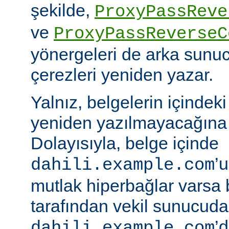
şekilde,
ProxyPassReve
ve
ProxyPassReverseC
yönergeleri de arka sunu
çerezleri yeniden yazar.
Yalnız, belgelerin içindek
yeniden yazılmayacağına 
Dolayısıyla, belge içinde
’
dahili.example.com
mutlak hiperbağlar varsa 
tarafından vekil sunucud
’d
dahili.example.com