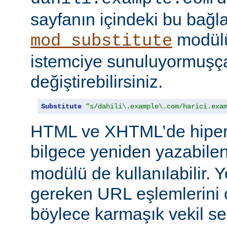
sayfanın içindeki bu bağlar
modülü
mod_substitute
istemciye sunuluyormuşç
değiştirebilirsiniz.
Substitute
"s/dahili\.example\.com/harici.exa
HTML ve XHTML’de hiper
bilgece yeniden yazabile
modülü de kullanılabilir. 
gereken URL eşlemlerini o
böylece karmaşık vekil se