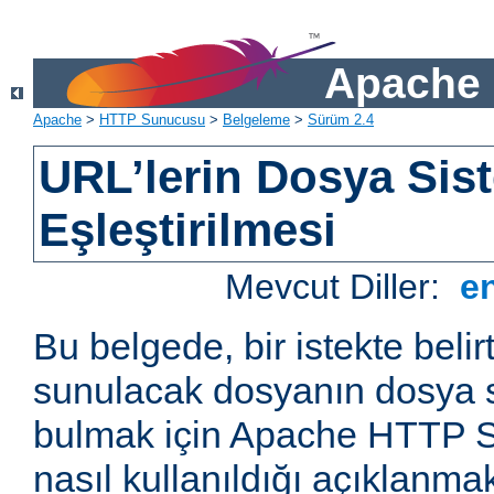
Apache 
Apache
>
HTTP Sunucusu
>
Belgeleme
>
Sürüm 2.4
URL’lerin Dosya Sist
Eşleştirilmesi
Mevcut Diller:
e
Bu belgede, bir istekte belir
sunulacak dosyanın dosya s
bulmak için Apache HTTP S
nasıl kullanıldığı açıklanmak