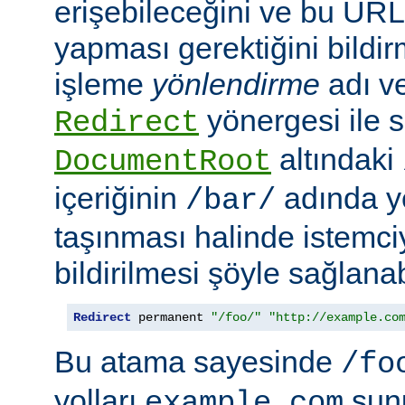
erişebileceğini ve bu URL i
yapması gerektiğini bildir
işleme
yönlendirme
adı ve
yönergesi ile s
Redirect
altındaki
DocumentRoot
içeriğinin
adında ye
/bar/
taşınması halinde istemc
bildirilmesi şöyle sağlanabi
Redirect
 permanent 
"/foo/"
"http://example.co
Bu atama sayesinde
/fo
yolları
sun
example.com