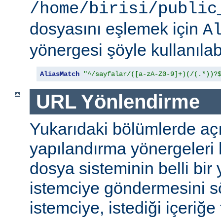
/home/birisi/public
dosyasını eşlemek için
A
yönergesi şöyle kullanılabi
AliasMatch
"^/sayfalar/([a-zA-Z0-9]+)(/(.*))?
URL Yönlendirme
Yukarıdaki bölümlerde aç
yapılandırma yönergeleri h
dosya sisteminin belli bir 
istemciye göndermesini s
istemciye, istediği içeriğe 