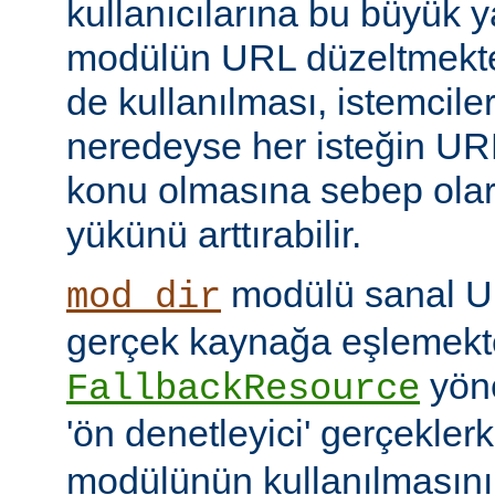
kullanıcılarına bu büyük y
modülün URL düzeltmekte
de kullanılması, istemcil
neredeyse her isteğin UR
konu olmasına sebep ola
yükünü arttırabilir.
modülü sanal URI
mod_dir
gerçek kaynağa eşlemekte
yöne
FallbackResource
'ön denetleyici' gerçekle
modülünün kullanılmasını