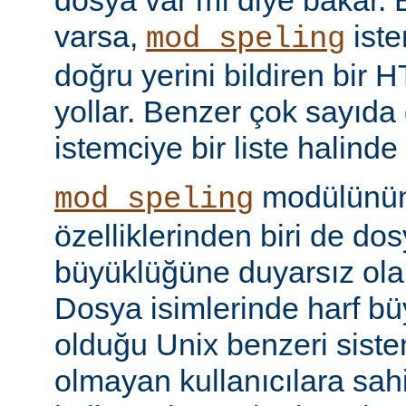
dosya var mı diye bakar. 
varsa,
iste
mod_speling
doğru yerini bildiren bir
yollar. Benzer çok sayıda
istemciye bir liste halinde
modülünün 
mod_speling
özelliklerinden biri de dos
büyüklüğüne duyarsız olar
Dosya isimlerinde harf b
olduğu Unix benzeri siste
olmayan kullanıcılara sah