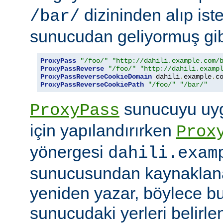
dizininden alıp ist
/bar/
sunucudan geliyormuş gib
ProxyPass
"/foo/"
"http://dahili.example.com/
ProxyPassReverse
"/foo/"
"http://dahili.examp
ProxyPassReverseCookieDomain
 dahili
.
example
.
c
ProxyPassReverseCookiePath
"/foo/"
"/bar/"
sunucuyu uyg
ProxyPass
için yapılandırırken
Prox
yönergesi
dahili.exam
sunucusundan kaynaklana
yeniden yazar, böylece bu
sunucudaki yerleri belirle