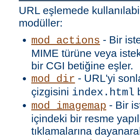
URL eşlemede kullanılabi
modüller:
- Bir is
mod_actions
MIME türüne veya iste
bir CGI betiğine eşler.
- URL'yi sonl
mod_dir
çizgisini
b
index.html
- Bir i
mod_imagemap
içindeki bir resme yapıl
tıklamalarına dayanarak