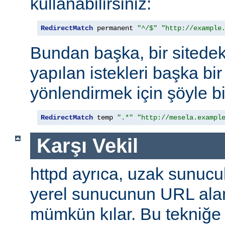
kullanabilirsiniz:
RedirectMatch
 permanent 
"^/$"
"http://example
Bundan başka, bir sitedek
yapılan istekleri başka bir
yönlendirmek için şöyle bi
RedirectMatch
 temp 
".*"
"http://mesela.exampl
Karşı Vekil
httpd ayrıca, uzak sunucu
yerel sunucunun URL alan
mümkün kılar. Bu tekniğ