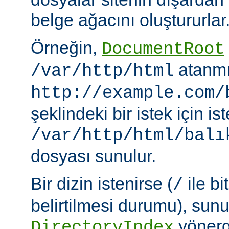
belge ağacını oluştururlar
Örneğin,
DocumentRoot
atanmı
/var/http/html
http://example.com/
şeklindeki bir istek için i
/var/http/html/balı
dosyası sunulur.
Bir dizin istenirse (
ile bi
/
belirtilmesi durumu), sun
yönerge
DirectoryIndex