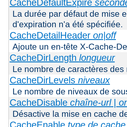
CacheDefaultExpire
second
La durée par défaut de mise 
d'expiration n'a été spécifiée.
CacheDetailHeader
on|off
Ajoute un en-tête X-Cache-Det
CacheDirLength
longueur
Le nombre de caractères des 
CacheDirLevels
niveaux
Le nombre de niveaux de sous
CacheDisable
chaîne-url
|
o
Désactive la mise en cache d
CacheEnable
type de cache