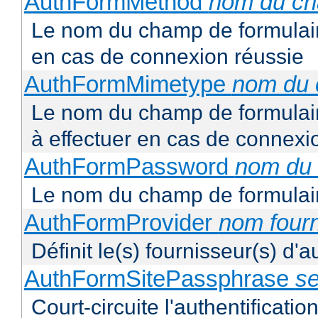
AuthFormMethod
nom du c
Le nom du champ de formulair
en cas de connexion réussie
AuthFormMimetype
nom du
Le nom du champ de formulair
à effectuer en cas de connexi
AuthFormPassword
nom du
Le nom du champ de formulair
AuthFormProvider
nom four
Définit le(s) fournisseur(s) d'
AuthFormSitePassphrase
se
Court-circuite l'authentification