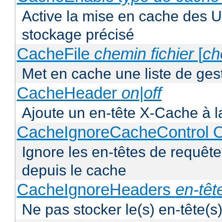
Active la mise en cache des UR
stockage précisé
CacheFile
chemin fichier
[
ch
Met en cache une liste de ges
CacheHeader
on|off
Ajoute un en-tête X-Cache à l
CacheIgnoreCacheControl O
Ignore les en-têtes de requête
depuis le cache
CacheIgnoreHeaders
en-têt
Ne pas stocker le(s) en-tête(s)