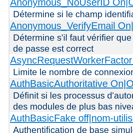
Anonymous_NoUserID On|O
Détermine si le champ identifi
Anonymous_VerifyEmail On|
Détermine s'il faut vérifier q
de passe est correct
AsyncRequestWorkerFacto
Limite le nombre de connexio
AuthBasicAuthoritative On|O
Définit si les processus d'auto
des modules de plus bas niv
AuthBasicFake off|nom-utili
Authentification de base simul