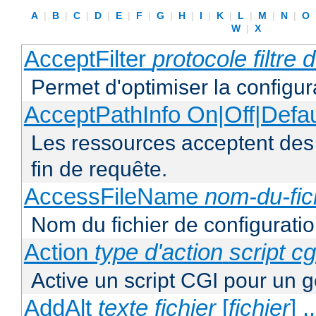
A
|
B
|
C
|
D
|
E
|
F
|
G
|
H
|
I
|
K
|
L
|
M
|
N
|
O
W
|
X
AcceptFilter
protocole
filtre
Permet d'optimiser la configur
AcceptPathInfo On|Off|Defau
Les ressources acceptent des
fin de requête.
AccessFileName
nom-du-fic
Nom du fichier de configuratio
Action
type d'action
script cg
Active un script CGI pour un g
AddAlt
texte
fichier
[
fichier
] ..