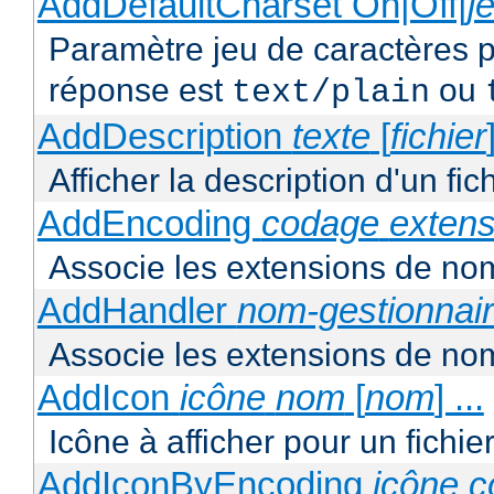
AddDefaultCharset On|Off|
j
Paramètre jeu de caractères p
réponse est
ou
text/plain
AddDescription
texte
[
fichier
Afficher la description d'un fic
AddEncoding
codage
extens
Associe les extensions de nom
AddHandler
nom-gestionnai
Associe les extensions de nom
AddIcon
icône
nom
[
nom
] ...
Icône à afficher pour un fichi
AddIconByEncoding
icône
c