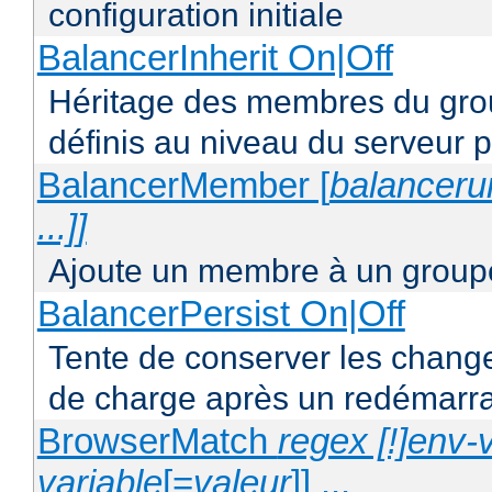
configuration initiale
BalancerInherit On|Off
Héritage des membres du grou
définis au niveau du serveur p
BalancerMember [
balancerur
...]]
Ajoute un membre à un groupe
BalancerPersist On|Off
Tente de conserver les change
de charge après un redémarra
BrowserMatch
regex [!]env-
variable
[=
valeur
]] ...