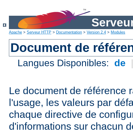
Serveu
Apache
>
Serveur HTTP
>
Documentation
>
Version 2.4
>
Modules
Document de référen
Langues Disponibles:
de
Le document de référence r
l'usage, les valeurs par défa
chaque directive de configu
d'informations sur chacun d