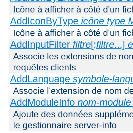
Icône à afficher à côté d'un f
AddIconByType
icône
type 
Icône à afficher à côté d'un f
AddInputFilter
filtre
[;
filtre
...]
e
Associe les extensions de noms 
requêtes clients
AddLanguage
symbole-lang
Associe l'extension de nom de 
AddModuleInfo
nom-module
Ajoute des données supplémen
le gestionnaire server-info