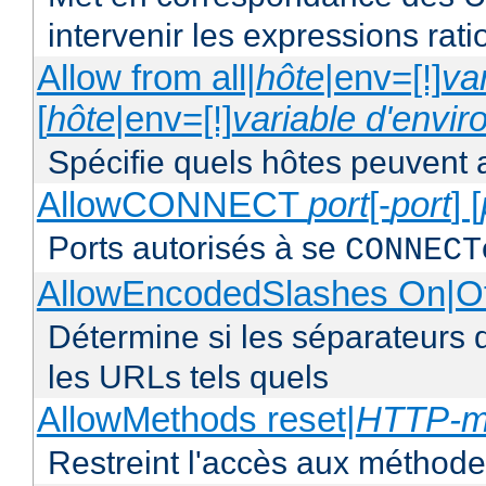
intervenir les expressions rati
Allow from all|
hôte
|env=[!]
va
[
hôte
|env=[!]
variable d'envi
Spécifie quels hôtes peuvent 
AllowCONNECT
port
[-
port
] [
Ports autorisés à se
CONNECT
AllowEncodedSlashes On|O
Détermine si les séparateurs 
les URLs tels quels
AllowMethods reset|
HTTP-m
Restreint l'accès aux méthod