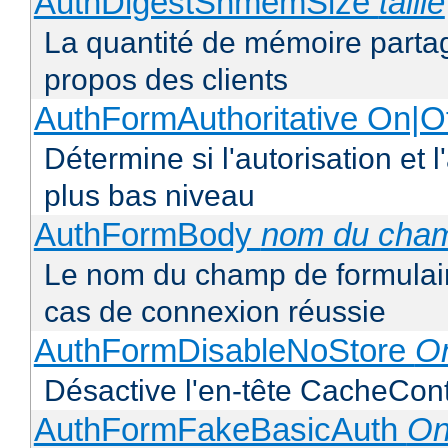
AuthDigestShmemSize
taille
La quantité de mémoire partag
propos des clients
AuthFormAuthoritative On|Of
Détermine si l'autorisation et 
plus bas niveau
AuthFormBody
nom du cha
Le nom du champ de formulaire
cas de connexion réussie
AuthFormDisableNoStore
On
Désactive l'en-tête CacheCont
AuthFormFakeBasicAuth
On