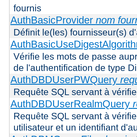
fournis
AuthBasicProvider
nom four
Définit le(les) fournisseur(s) 
AuthBasicUseDigestAlgorit
Vérifie les mots de passe aupr
de l'authentification de type D
AuthDBDUserPWQuery
req
Requête SQL servant à vérifier
AuthDBDUserRealmQuery
Requête SQL servant à vérifi
utilisateur et un identifiant d'a