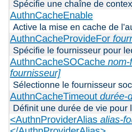
Spécifie une chaîne de context
AuthnCacheEnable
Active la mise en cache de l'au
AuthnCacheProvideFor
four
Spécifie le fournisseur pour l
AuthnCacheSOCache
nom-f
fournisseur]
Sélectionne le fournisseur soca
AuthnCacheTimeout
durée-d
Définit une durée de vie pour
<AuthnProviderAlias
alias-f
</AuthnProviderAlias>