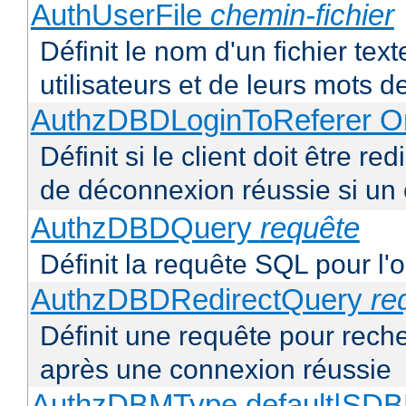
AuthUserFile
chemin-fichier
Définit le nom d'un fichier text
utilisateurs et de leurs mots 
AuthzDBDLoginToReferer O
Définit si le client doit être 
de déconnexion réussie si un
AuthzDBDQuery
requête
Définit la requête SQL pour l'
AuthzDBDRedirectQuery
re
Définit une requête pour recher
après une connexion réussie
AuthzDBMType default|S