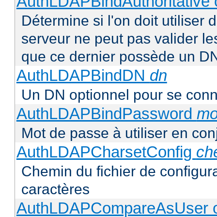
AuthLDAPBindAuthoritative o
Détermine si l'on doit utiliser 
serveur ne peut pas valider les
que ce dernier possède un D
AuthLDAPBindDN
dn
Un DN optionnel pour se con
AuthLDAPBindPassword
mo
Mot de passe à utiliser en co
AuthLDAPCharsetConfig
ch
Chemin du fichier de configur
caractères
AuthLDAPCompareAsUser o