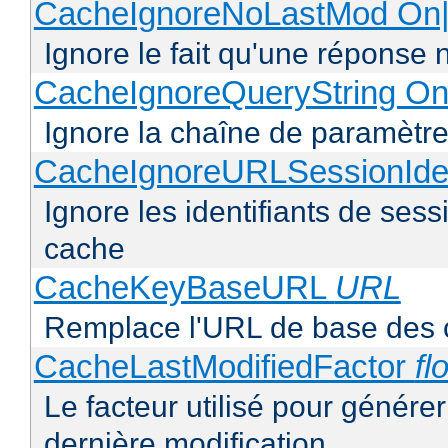
CacheIgnoreNoLastMod On|
Ignore le fait qu'une réponse 
CacheIgnoreQueryString On
Ignore la chaîne de paramètre
CacheIgnoreURLSessionIden
Ignore les identifiants de ses
cache
CacheKeyBaseURL
URL
Remplace l'URL de base des 
CacheLastModifiedFactor
fl
Le facteur utilisé pour génére
dernière modification.