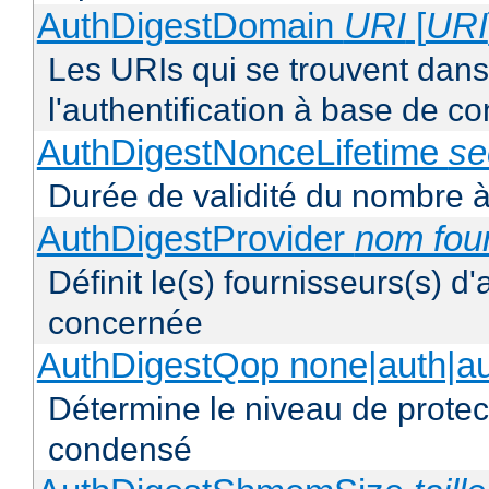
AuthDigestDomain
URI
[
URI
Les URIs qui se trouvent dan
l'authentification à base de 
AuthDigestNonceLifetime
se
Durée de validité du nombre à
AuthDigestProvider
nom fou
Définit le(s) fournisseurs(s) d
concernée
AuthDigestQop none|auth|auth
Détermine le niveau de protect
condensé