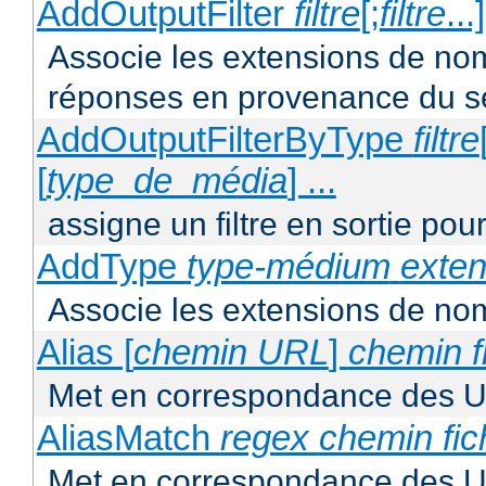
AddOutputFilter
filtre
[;
filtre
...
Associe les extensions de noms 
réponses en provenance du s
AddOutputFilterByType
filtre
[
type_de_média
] ...
assigne un filtre en sortie pou
AddType
type-médium
exten
Associe les extensions de nom
Alias [
chemin URL
]
chemin f
Met en correspondance des U
AliasMatch
regex
chemin fic
Met en correspondance des UR