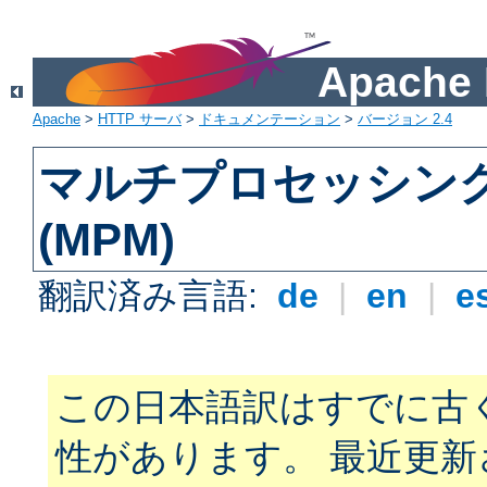
Apach
Apache
>
HTTP サーバ
>
ドキュメンテーション
>
バージョン 2.4
マルチプロセッシン
(MPM)
翻訳済み言語:
de
|
en
|
e
この日本語訳はすでに古
性があります。 最近更