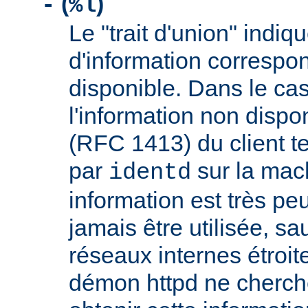
(
)
-
%l
Le "trait d'union" indiq
d'information correspo
disponible. Dans le cas
l'information non dispon
(RFC 1413) du client t
par
sur la mach
identd
information est très peu
jamais être utilisée, sa
réseaux internes étroit
démon httpd ne cherche