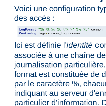
Voici une configuration ty
des accès :
LogFormat
"%h %l %u %t \"%r\" %>s %b"
CustomLog
 logs
/
access_log common
Ici est définie l'
identité
co
associée à une chaîne de
journalisation particulièr
format est constituée de d
par le caractère %, chacu
indiquant au serveur d'en
particulier d'information.