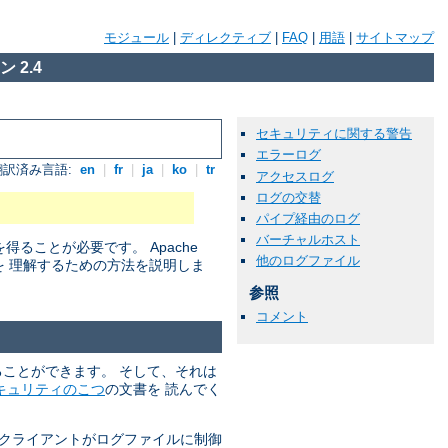
モジュール
|
ディレクティブ
|
FAQ
|
用語
|
サイトマップ
 2.4
セキュリティに関する警告
エラーログ
翻訳済み言語:
en
|
fr
|
ja
|
ko
|
tr
アクセスログ
ログの交替
パイプ経由のログ
バーチャルホスト
ことが必要です。 Apache
他のログファイル
を 理解するための方法を説明しま
参照
コメント
れることができます。 そして、それは
キュリティのこつ
の文書を 読んでく
 クライアントがログファイルに制御