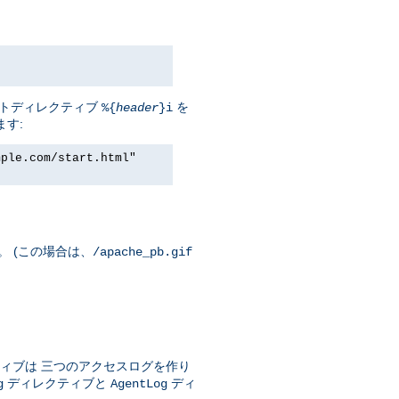
セントディレクティブ
を
%{
header
}i
ます:
mple.com/start.html"
。 (この場合は、
/apache_pb.gif
ィブは 三つのアクセスログを作り
ディレクティブと
ディ
g
AgentLog