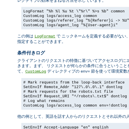
レクティブの効果をまねる方法を示しています。
LogFormat "%h %l %u %t \"%r\" %>s %b" common
CustomLog logs/access_log common
CustomLog logs/referer_log "%{Referer}i -> %U
CustomLog logs/agent_log "%{User-agent}i"
この例は
で ニックネームを定義する必要がない
LogFormat
指定することができます。
条件付きログ
クライアントのリクエストの特徴に基づいてアクセスログに
きます。まず、 リクエストが何らかの条件に合うということ
て、
ディレクティブの
節を使って環境変数
CustomLog
env=
# Mark requests from the loop-back interface
SetEnvIf Remote_Addr "127\.0\.0\.1" dontlog
# Mark requests for the robots.txt file
SetEnvIf Request_URI "^/robots\.txt$" dontlog
# Log what remains
CustomLog logs/access_log common env=!dontlog
他の例として、英語を話す人からのリクエストとそれ以外の人
SetEnvIf Accept-Language "en" english