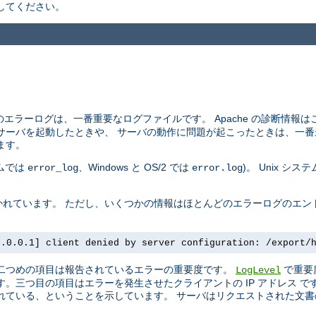
してください。
エラーログは、一番重要なログファイルです。 Apache の診断情報
サーバを起動したときや、 サーバの動作に問題が起こったときは、一番
ます。
テムでは
、Windows と OS/2 では
)。 Unix シ
error_log
error.log
れています。 ただし、いくつかの情報はほとんどのエラーログのエン
7.0.0.1] client denied by server configuration: /export/
 二つめの項目は報告されているエラーの重要度です。
で重要
LogLevel
。三つ目の項目はエラーを発生させたクライアントの IP アドレス 
ている、ということを示しています。 サーバはリクエストされた文書の 