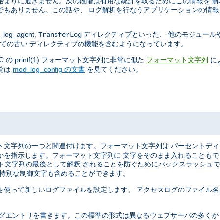
始まりに過ぎません。次の段階は有用な統計を取るためにこの情報を 
でもありません。この話や、 ログ解析を行なうアプリケーションの情報
log_agent,
ディレクティブといった、 他のモジュール
TransferLog
ての古い ディレクティブの機能を含むようになっています。
 printf(1) フォーマット文字列に非常に似た
に
フォーマット文字列
覧は
mod_log_config の文書
を見てください。
ト文字列の一つと関連付けます。フォーマット文字列は パーセントデ
かを指示します。フォーマット文字列に 文字をそのまま入れることも
マット文字列の最後として解釈 されることを防ぐためにバックスラッシュ
う特別な制御文字も含めることができます。
を使って新しいログファイルを設定します。 アクセスログのファイル名
ばれる形式で ログエントリを書きます。この標準の形式は異なるウェブサーバの多