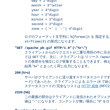
day = 2*digit
month = 3*letter
year = 4*digit
hour = 2*digit
minute = 2*digit
second = 2*digit
zone = (`+' | `-') 4*digit
ログのフォーマット文字列に
を 指定する
%{format}t
の形式になります。
strftime(3)
(
)
"GET /apache_pb.gif HTTP/1.0"
\"%r\"
クライアントからのリクエストが二重引用符の中に示さ
ドは
です。次に、クライアントは リソース
GET
/apac
トの各部分を独立にログ収集することもできます。例えば
結局 "
" とまったく同じ出力になります。
%r
(
)
200
%>s
サーバがクライアントに送り返すステータスコードです。 
ード) であったか、クライアントによる エラー (4 で
ステータスコードの 完全なリストは
HTTP 規格
(RFC
(
)
2326
%b
この最後の部分はクライアントに送信されたオブジェク
値は "
" になります。コンテントが無い場合に "
" を
-
0