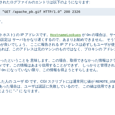
成されたログファイルのエントリは以下のようになります:
] "GET /apache_pb.gif HTTP/1.0" 200 2326
す。
スト) の IP アドレスです。
が
の場合は、サー
HostnameLookups
On
設定は サーバをかなり遅くするので、あまりお勧めできません。 そう
良いでしょう。 ここに報告される IP アドレスは必ずしもユーザが
あれば、このアドレスは元のマシンのものではなく、プロキシの アドレ
ったということを 意味します。この場合、取得できなかった情報はク
ティティです。この情報はあまり信用することができず、 しっかりと管理
が
になっていない限り、この情報を得ようとすらしません。
On
た人の ユーザ ID です。CGI スクリプトには通常同じ値が
REMOTE_US
01 であった場合は、ユーザは認証に失敗しているので、 この値は信用で
ように "
" に なります。
-