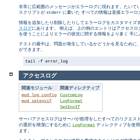
非常に広範囲のメッセージがエラーログに現れます。たいていの
スクリプトが
に書いた すべての情報は直接エラーロ
stderr
情報を追加したり削除したりしてエラーログをカスタマイズす
スログ
にあります。 例えば、上の例のエントリはアクセスログ
を使うことによりエラーの状況に関する情報をより多く 手に
テストの最中は、問題が発生しているかどうかを見るために、 
ができます。
tail -f error_log
アクセスログ
関連モジュール
関連ディレクティブ
mod_log_config
CustomLog
mod_setenvif
LogFormat
SetEnvIf
サーバアクセスログはサーバが処理をしたすべてのリクエス
の選択を簡潔にするために
ディレクティブを使用
LogFormat
ます。