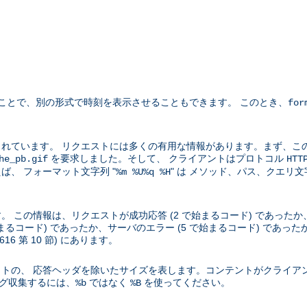
ことで、別の形式で時刻を表示させることもできます。 このとき、
for
れています。 リクエストには多くの有用な情報があります。まず、こ
を要求しました。そして、 クライアントはプロトコル
he_pb.gif
HTT
、 フォーマット文字列 "
" は メソッド、パス、クエリ
%m %U%q %H
この情報は、リクエストが成功応答 (2 で始まるコード) であったか、
始まるコード) であったか、サーバのエラー (5 で始まるコード) であ
2616 第 10 節) にあります。
トの、 応答ヘッダを除いたサイズを表します。コンテントがクライア
ログ収集するには、
ではなく
を使ってください。
%b
%B