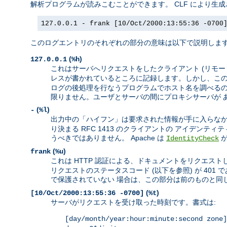
解析プログラムが読みこむことができます。 CLF により生
127.0.0.1 - frank [10/Oct/2000:13:55:36 -0700
このログエントリのそれぞれの部分の意味は以下で説明しま
(
)
127.0.0.1
%h
これはサーバへリクエストをしたクライアント (リモートホ
レスが書かれているところに記録します。しかし、この
ログの後処理を行なうプログラムでホスト名を調べるのが
限りません。ユーザとサーバの間にプロキシサーバが 
(
)
-
%l
出力中の「ハイフン」は要求された情報が手に入らなか
り決まる RFC 1413 のクライアントの アイデン
うべきではありません。 Apache は
IdentityCheck
(
)
frank
%u
これは HTTP 認証による、ドキュメントをリクエストし
リクエストのステータスコード (以下を参照) が 4
で保護されていない 場合は、この部分は前のものと同じ
(
)
[10/Oct/2000:13:55:36 -0700]
%t
サーバがリクエストを受け取った時刻です。書式は:
[day/month/year:hour:minute:second zone]