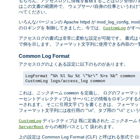
もちろん、アクセスログに情報を蓄積することはログ管理の 
はこの文書の範囲外で、 ウェブサーバ自身の仕事というわけ
べてください。
いろんなバージョンの Apache httpd が mod_log_config, mod_
のロギングを 制御してきました。今では、
がすべ
CustomLog
アクセスログの書式は非常に柔軟な設定が可能です。 書式は C の
で例を示します。 フォーマット文字列に使用できる内容の一
Common Log Format
アクセスログのよくある設定に以下のものがあります。
LogFormat "%h %l %u %t \"%r\" %>s %b" common
CustomLog logs/access_log common
これは、
ニックネーム
を定義し、 ログのフォーマッ
common
ーセントディレクティブは サーバにどの情報をロギングする
ーされます。 そこに引用文字 (
) を書くときは、 フォー
"
フォーマット文字列には改行用の "
"、タブ用の "
" とい
\n
\t
ディレクティブは 既に定義された
ニックネーム
CustomLog
からの相対パスとして 扱われます。
ServerRoot
上の設定は Common Log Format (CLF) と呼