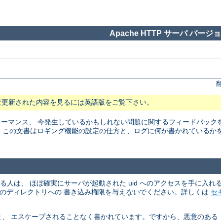
Apache HTTP サーバ バージョン
近更新された内容を見るには英語版をご覧下さい。
マンス、 今発生しているかもしれない問題に関するフィードバックを得る
。 この文書はロギング機能の設定の仕方と、ログに何が書かれているか
める人は、 ほぼ確実にサーバが起動された uid へのアクセスを手に入
、そのディレクトリへの 書き込み権限を与え
ない
でください。詳しくは
セ
、 エスケープされることなく書かれています。ですから、悪意のある