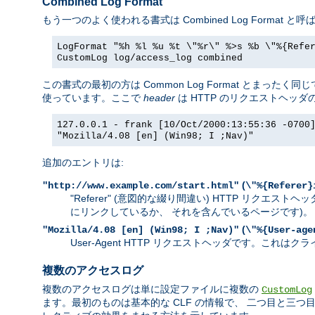
Combined Log Format
もう一つのよく使われる書式は Combined Log Forma
LogFormat "%h %l %u %t \"%r\" %>s %b \"%{Refe
CustomLog log/access_log combined
この書式の最初の方は Common Log Format とま
使っています。ここで
header
は HTTP のリクエストヘッ
127.0.0.1 - frank [10/Oct/2000:13:55:36 -0700
"Mozilla/4.08 [en] (Win98; I ;Nav)"
追加のエントリは:
(
"http://www.example.com/start.html"
\"%{Referer}
"Referer" (意図的な綴り間違い) HTTP リク
にリンクしているか、 それを含んでいるページです)。
(
"Mozilla/4.08 [en] (Win98; I ;Nav)"
\"%{User-age
User-Agent HTTP リクエストヘッダです。こ
複数のアクセスログ
複数のアクセスログは単に設定ファイルに複数の
CustomLog
ます。最初のものは基本的な CLF の情報で、 二つ目と三つ目は