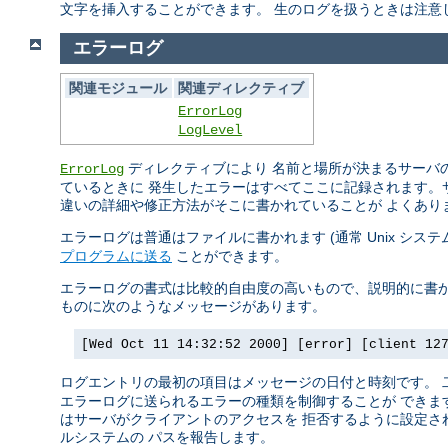
文字を挿入することができます。 生のログを扱うときは注意
エラーログ
関連モジュール
関連ディレクティブ
ErrorLog
LogLevel
ディレクティブにより 名前と場所が決まるサーバの
ErrorLog
ているときに 発生したエラーはすべてここに記録されます。
違いの詳細や修正方法がそこに書かれていることが よくあり
エラーログは普通はファイルに書かれます (通常 Unix シス
プログラムに送る
ことができます。
エラーログの書式は比較的自由度の高いもので、説明的に書か
ものに次のようなメッセージがあります。
[Wed Oct 11 14:32:52 2000] [error] [client 12
ログエントリの最初の項目はメッセージの日付と時刻です。
エラーログに送られるエラーの種類を制御することが できます
はサーバがクライアントのアクセスを 拒否するように設定され
ルシステムの パスを報告します。