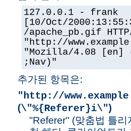
127.0.0.1 - frank
[10/Oct/2000:13:55:
/apache_pb.gif HTTP
"http://www.example
"Mozilla/4.08 [en] 
;Nav)"
추가된 항목은:
"http://www.example
(
)
\"%{Referer}i\"
"Referer" (맞춤법 틀