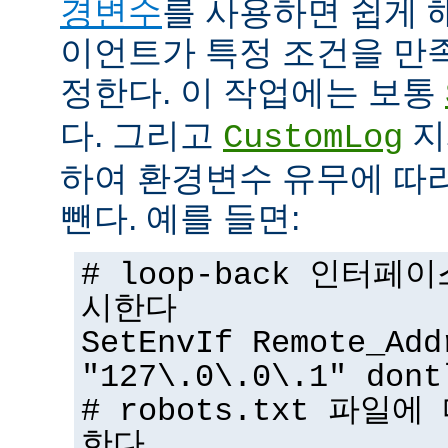
경변수
를 사용하면 쉽게 
이언트가 특정 조건을 만
정한다. 이 작업에는 보통
다. 그리고
지
CustomLog
하여 환경변수 유무에 따
뺀다. 예를 들면:
# loop-back 인터
시한다
SetEnvIf Remote_Add
"127\.0\.0\.1" dont
# robots.txt 파일
한다